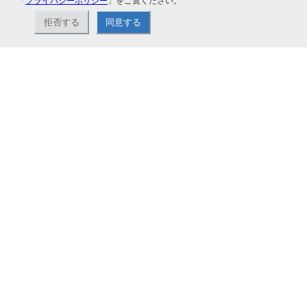
「
プライバシーポリシー
」をご覧ください。
拒否する
同意する
ナカバヤシ株式会社直営のオンラインショップ。アルバム、フォトフレーム、証
書ファイル、文具・事務機器などお取り扱い。2,980円（税込）以上お買い上げ
で送料無料。
ショップ情報