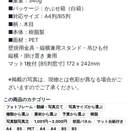
■重量：340g

■パッケージ：かぶせ箱（白箱）

■対応サイズ：A4判/B5判

■柄：木目

■本体：樹脂製

■面材：PET

壁掛用金具・縦横兼用スタンド・吊ひも付

縦横・掛け置き 兼用

マット1枚付 [B5判窓寸] 172 x 242mm

※掲載の写真は、現物とは色彩が異なる場合がご
ざいますのでご了承ください。
この商品のカテゴリー
フォトフレーム・額縁・写真立て
写真サイズから選ぶ
種類から選ぶ
素材から選ぶ
予算から選ぶ
樹脂
写真額写真立
1,001円～3,000円
前面パネル
マット台紙付き
A4
B5
PET
A4
A4
B5
B5