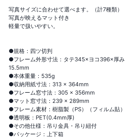
写真サイズに合わせて選べます。（計7種類）

写真が映えるマット付き

軽量で扱いやすい。

●規格：四ツ切判

●フレーム外形寸法：タテ345×ヨコ396×厚み
15.5mm

●本体重量：535g

●収納用紙寸法：313 × 364mm

●フレーム窓寸法：305 × 356mm

●マット窓寸法：239 × 289mm

●フレーム素材：樹脂製（PS）（フィルム貼）

●透明板：PET(0.4mm厚)

●その他仕様：吊り金具・吊り紐付

●パッケージ：上下箱
