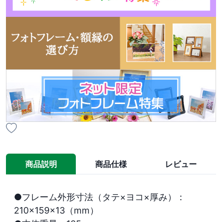
商品説明
商品仕様
レビュー
●フレーム外形寸法（タテ×ヨコ×厚み）：
210×159×13（mm）
