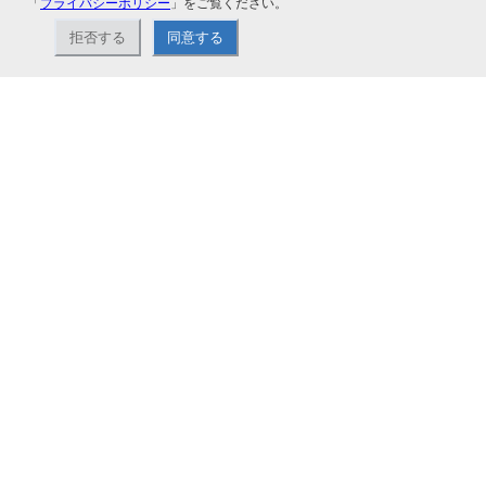
「
プライバシーポリシー
」をご覧ください。
拒否する
同意する
ナカバヤシ株式会社直営のオンラインショップ。アルバム、フォトフレーム、証
書ファイル、文具・事務機器などお取り扱い。2,980円（税込）以上お買い上げ
で送料無料。
ショップ情報