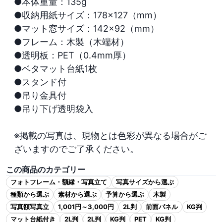
●本体重量：135g

●収納用紙サイズ：178×127（mm）

●マット窓サイズ：142×92（mm）

●フレーム：木製（木端材）

●透明板：PET（0.4mm厚）　

●ベタマット台紙1枚

●スタンド付

●吊り金具付

●吊り下げ透明袋入

※掲載の写真は、現物とは色彩が異なる場合がご
ざいますのでご了承ください。
この商品のカテゴリー
フォトフレーム・額縁・写真立て
写真サイズから選ぶ
種類から選ぶ
素材から選ぶ
予算から選ぶ
木製
写真額写真立
1,001円～3,000円
2L判
前面パネル
KG判
マット台紙付き
2L判
2L判
KG判
PET
KG判