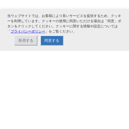
当ウェブサイトでは、お客様により良いサービスを提供するため、クッキ
ーを利用しています。クッキーの使用に同意いただける場合は「同意」ボ
タンをクリックしてください。クッキーに関する情報や設定については
「
プライバシーポリシー
」をご覧ください。
関連サービス
拒否する
同意する