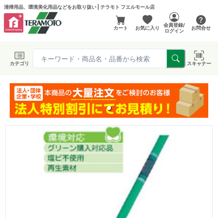
清掃用品、環境美化用品などをお取り扱い | テラモト フエルモール店
会員登録/
カート
お気に入り
お問合せ
ログイン
カテゴリ
スキャナー