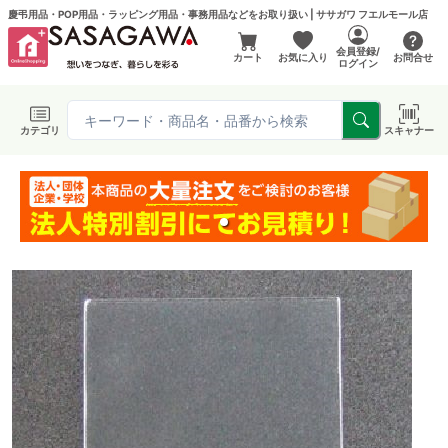
慶弔用品・POP用品・ラッピング用品・事務用品などをお取り扱い | ササガワ フエルモール店
会員登録/
カート
お気に入り
お問合せ
ログイン
カテゴリ
スキャナー