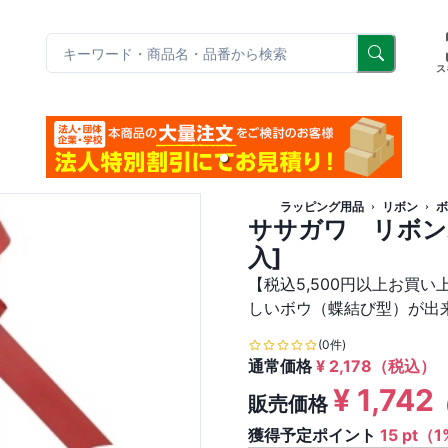
リ
ス
ラッピング用品
リボン
ボ
ササガワ リボン
入]
【税込5,500円以上お買
しいボウ（蝶結び型）が出
(0件)
通常価格
¥
2,178
（税込）
¥
1,742
販売価格
獲得予定ポイント
15 pt（