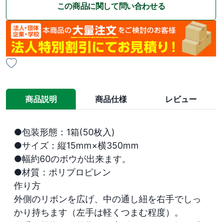
この商品に関して問い合わせる
商品説明
商品仕様
レビュー
●包装形態：1箱(50枚入)

●サイズ：縦15mm×横350mm

●幅約60のボウが出来ます。

●材質：ポリプロピレン

作り方

外側のリボンを広げ、中の通し紐を右手でしっ
かり持ちます（左手は軽くつまむ程度）。
