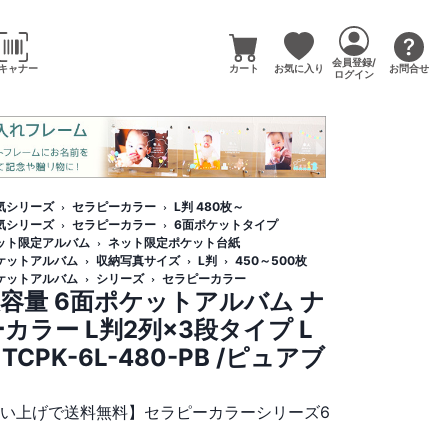
会員登録/
キャナー
カート
お気に入り
お問合せ
ログイン
気シリーズ
セラピーカラー
L判 480枚～
気シリーズ
セラピーカラー
6面ポケットタイプ
ット限定アルバム
ネット限定ポケット台紙
ケットアルバム
収納写真サイズ
L判
450～500枚
ケットアルバム
シリーズ
セラピーカラー
容量 6面ポケットアルバム ナ
カラー L判2列×3段タイプ L
CPK-6L-480-PB /ピュアブ
買い上げで送料無料】セラピーカラーシリーズ6