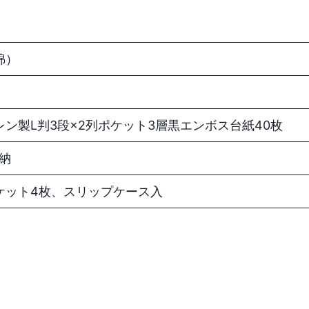
綿）
ン製L判3段×2列ポケット3層黒エンボス台紙40枚
収納
ケット4枚、スリップケース入