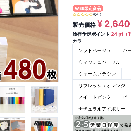
WEB限定商品
(0件)
¥
2,640
販売価格
獲得予定ポイント
24 pt（
カラー
ソフトベージュ
ハ
ウィッシュパープル
ウォームブラウン
リフレッシュオレンジ
スイートピンク
ピ
ナチュラルアイボリー