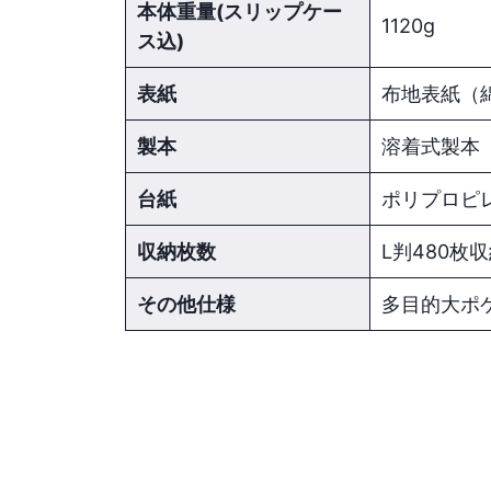
本体重量(スリップケー
1120g
ス込)
表紙
布地表紙（
製本
溶着式製本
台紙
ポリプロピレ
収納枚数
L判480枚
その他仕様
多目的大ポ