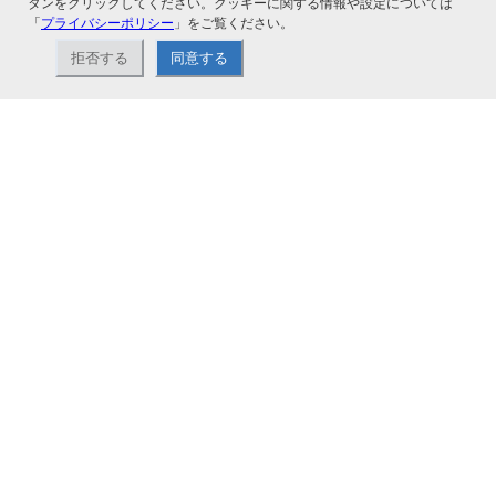
タンをクリックしてください。クッキーに関する情報や設定については
「
プライバシーポリシー
」をご覧ください。
拒否する
同意する
ナカバヤシ株式会社直営のオンラインショップ。アルバム、フォトフレーム、証
書ファイル、文具・事務機器などお取り扱い。2,980円（税込）以上お買い上げ
で送料無料。
ショップ情報
お支払いと配送について
特定商取引法に基づく表記
お問い合わせ
よくあるご質問
サイトマップ
ご利用ガイド