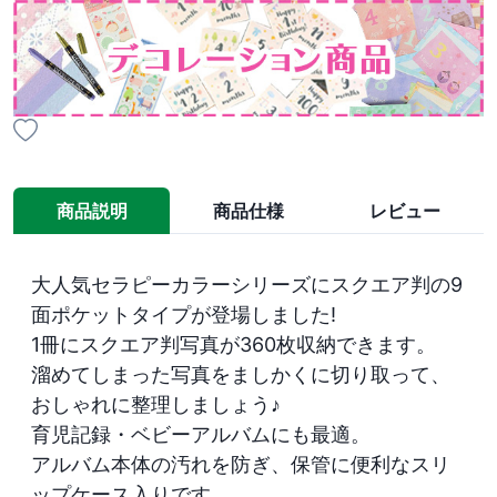
商品説明
商品仕様
レビュー
大人気セラピーカラーシリーズにスクエア判の9
面ポケットタイプが登場しました!

1冊にスクエア判写真が360枚収納できます。

溜めてしまった写真をましかくに切り取って、
おしゃれに整理しましょう♪

育児記録・ベビーアルバムにも最適。

アルバム本体の汚れを防ぎ、保管に便利なスリ
ップケース入りです。
