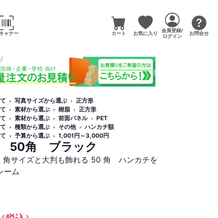
会員登録/
キャナー
カート
お気に入り
お問合せ
ログイン
て
写真サイズから選ぶ
正方形
て
素材から選ぶ
樹脂
正方形
て
素材から選ぶ
前面パネル
PET
て
種類から選ぶ
その他
ハンカチ額
て
予算から選ぶ
1,001円～3,000円
 50角 ブラック
 角サイズと大判も飾れる 50 角 ハンカチを
レーム