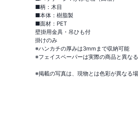
■柄：木目

■本体：樹脂製

■面材：PET

壁掛用金具・吊ひも付

掛けのみ

※ハンカチの厚みは3mmまで収納可能

※フェイスペーパーは実際の商品と異なる
※掲載の写真は、現物とは色彩が異なる