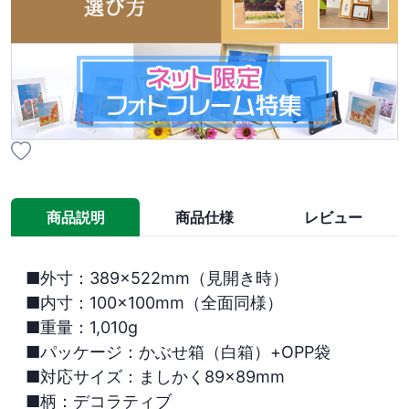
商品説明
商品仕様
レビュー
■外寸：389×522mm（見開き時）

■内寸：100×100mm（全面同様）

■重量：1,010g

■パッケージ：かぶせ箱（白箱）+OPP袋

■対応サイズ：ましかく89×89mm

■柄：デコラティブ
