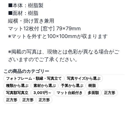
■本体：樹脂製

■面材：樹脂

縦横・掛け置き兼用

マット12枚付 [窓寸] 79×79mm

※マットを外すと100×100mmが収まります

※掲載の写真は、現物とは色彩が異なる場合がご
ざいますのでご了承ください。
この商品のカテゴリー
フォトフレーム・額縁・写真立て
写真サイズから選ぶ
種類から選ぶ
素材から選ぶ
予算から選ぶ
樹脂
写真額写真立
3,001円～
マット台紙付き
多面額
正方形
正方形
正方形
正方形