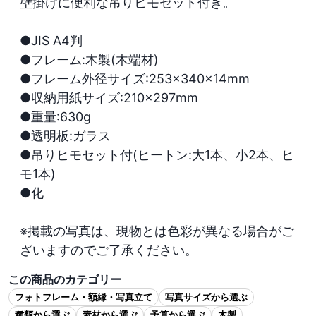
壁掛けに便利な吊りヒモセット付き。  

●JIS A4判

●フレーム:木製(木端材)

●フレーム外径サイズ:253×340×14mm

●収納用紙サイズ:210×297mm

●重量:630g

●透明板:ガラス

●吊りヒモセット付(ヒートン:大1本、小2本、ヒ
モ1本)

●化

※掲載の写真は、現物とは色彩が異なる場合がご
ざいますのでご了承ください。
この商品のカテゴリー
フォトフレーム・額縁・写真立て
写真サイズから選ぶ
種類から選ぶ
素材から選ぶ
予算から選ぶ
木製