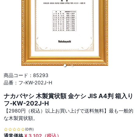
商品コード：
85293
品番：
フ-KW-202J-H
ナカバヤシ 木製賞状額 金ケシ JIS A4判 箱入り
フ-KW-202J-H
【2980円（税込）以上お買い上げで送料無料】最も一般的
な木製賞状額。
(0件)
通常価格
¥
3,102
（税込）