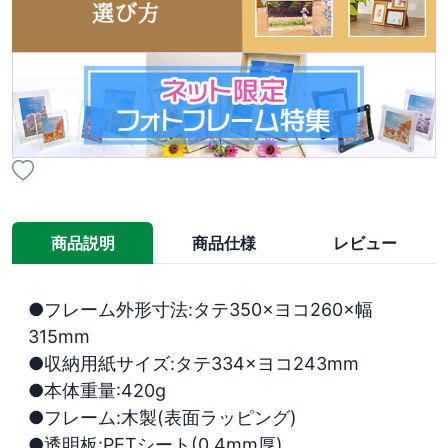
商品説明
商品仕様
レビュー
●フレーム外形寸法:タテ350×ヨコ260×幅
315mm

●収納用紙サイズ:タテ334×ヨコ243mm

●本体重量:420g

●フレーム:木製(表面ラッピング)

●透明板:PETシート(0.4mm厚)
