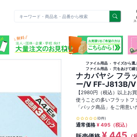
リ
ス
ファイル用品
サイズから選
ファイル用品
穴をあけて綴
ナカバヤシ フラッ
ー/V FF-J813B/V
【2980円（税込）以上お
使うことの多いフラットフ
「パック商品」をご用意い
(0件)
通常価格
¥
495
（税込）
¥
445
販売価格
（