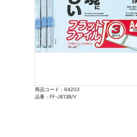
商品コード：
64203
品番：
FF-J813B/V