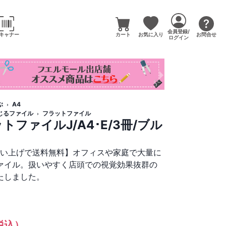
会員登録/
キャナー
カート
お気に入り
お問合せ
ログイン
ぶ
A4
じるファイル
フラットファイル
トファイルJ/A4･E/3冊/ブル
買い上げで送料無料】オフィスや家庭で大量に
ァイル。扱いやすく店頭での視覚効果抜群の
たしました。
税込）