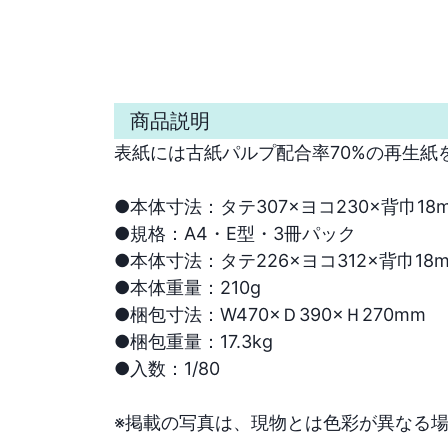
商品説明
表紙には古紙パルプ配合率70%の再生紙
●本体寸法：タテ307×ヨコ230×背巾18m
●規格：A4・E型・3冊パック　

●本体寸法：タテ226×ヨコ312×背巾18m
●本体重量：210g

●梱包寸法：W470×Ｄ390×Ｈ270mm　

●梱包重量：17.3kg　

●入数：1/80

※掲載の写真は、現物とは色彩が異なる