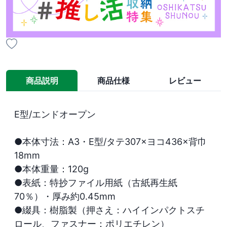
商品説明
商品仕様
レビュー
E型/エンドオープン

●本体寸法：A3・E型/タテ307×ヨコ436×背巾
18mm

●本体重量：120g

●表紙：特抄ファイル用紙（古紙再生紙
70％）・厚み約0.45mm

●綴具：樹脂製（押さえ：ハイインパクトスチ
ロール、ファスナー：ポリエチレン）
