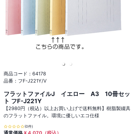
商品コード：
64178
品番：
フF-J221Y/V
フラットファイルJ イエロー A3 10冊セッ
ト フF-J221Y
【2980円（税込）以上お買い上げで送料無料】樹脂製綴具
のフラットファイル。環境に優しいエコ仕様
(0件)
通常価格
¥
4,070
（税込）