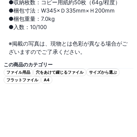
●収納枚数：コピー用紙約50枚（64g/程度）

●梱包寸法：W345×Ｄ335mm×Ｈ200mm

●梱包重量：7.0kg

●入数：10/100

※掲載の写真は、現物とは色彩が異なる場合がご
ざいますのでご了承ください。
この商品のカテゴリー
ファイル用品
穴をあけて綴じるファイル
サイズから選ぶ
フラットファイル
A4