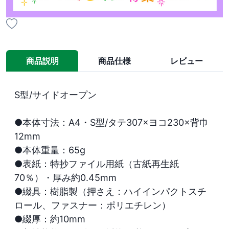
商品説明
商品仕様
レビュー
S型/サイドオープン

●本体寸法：A4・S型/タテ307×ヨコ230×背巾
12mm

●本体重量：65g

●表紙：特抄ファイル用紙（古紙再生紙
70％）・厚み約0.45mm

●綴具：樹脂製（押さえ：ハイインパクトスチ
ロール、ファスナー：ポリエチレン）

●綴厚：約10mm
