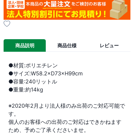
商品説明
商品仕様
レビュー
●材質:ポリエチレン

●サイズ:W58.2×D73×H99cm

●容量:240リットル

●重量:約14kg

※2020年2月より法人様のみ出荷のご対応可能で
す。

個人のお客様への出荷のご対応はできかねます
ため、予めご了承くださいませ。