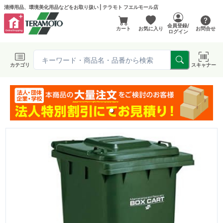
清掃用品、環境美化用品などをお取り扱い | テラモト フエルモール店
会員登録/
カート
お気に入り
お問合せ
ログイン
カテゴリ
スキャナー