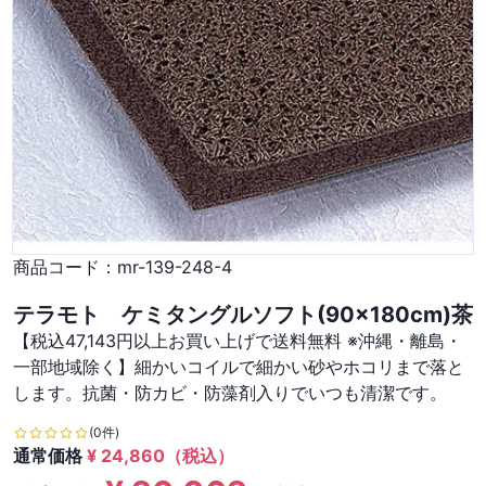
商品コード：
mr-139-248-4
テラモト ケミタングルソフト(90×180cm)茶
【税込47,143円以上お買い上げで送料無料 ※沖縄・離島・
一部地域除く】細かいコイルで細かい砂やホコリまで落と
します。抗菌・防カビ・防藻剤入りでいつも清潔です。
(0件)
通常価格
¥
24,860
（税込）