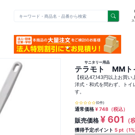
リ
ス
サニタリー用品
テラモト MMト
【税込47,143円以上お買
洋式・和式を問わず、トイ
す。
(0件)
通常価格
¥
748
（税込）
¥
601
販売価格
（
獲得予定ポイント
5 pt（1