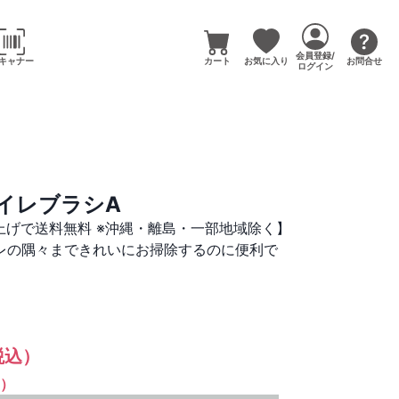
会員登録/
キャナー
カート
お気に入り
お問合せ
ログイン
イレブラシA
い上げで送料無料 ※沖縄・離島・一部地域除く】
レの隅々まできれいにお掃除するのに便利で
税込）
%）