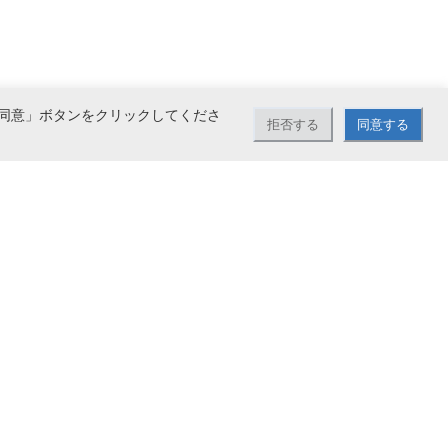
同意」ボタンをクリックしてくださ
拒否する
同意する
承っております。47,143円（税込）以上お買い上げで送料無料。（※沖縄・