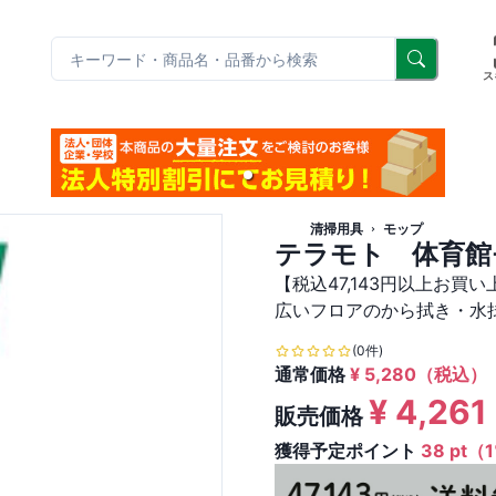
リ
ス
清掃用具
モップ
テラモト 体育館モ
【税込47,143円以上お買
広いフロアのから拭き・水
(0件)
通常価格
¥
5,280
（税込）
¥
4,261
販売価格
獲得予定ポイント
38 pt（