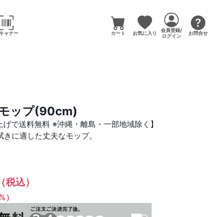
会員登録/
キャナー
カート
お気に入り
お問合せ
ログイン
ップ(90cm)
い上げで送料無料 ※沖縄・離島・一部地域除く】
拭きに適した丈夫なモップ。
（税込）
1%）