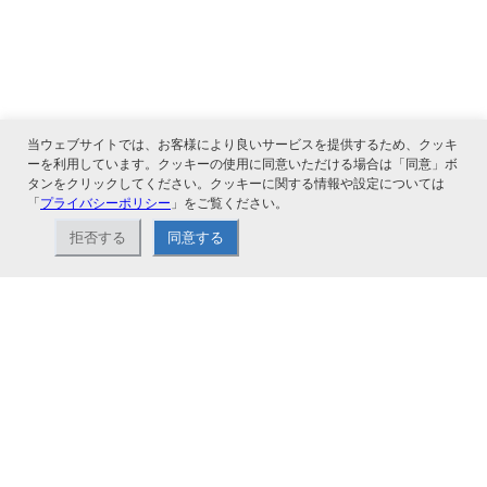
当ウェブサイトでは、お客様により良いサービスを提供するため、クッキ
ーを利用しています。クッキーの使用に同意いただける場合は「同意」ボ
タンをクリックしてください。クッキーに関する情報や設定については
関連サービス
「
プライバシーポリシー
」をご覧ください。
拒否する
同意する