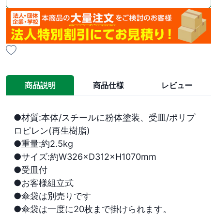
商品説明
商品仕様
レビュー
●材質:本体/スチールに粉体塗装、受皿/ポリプ
ロピレン(再生樹脂)

●重量:約2.5kg

●サイズ:約W326×D312×H1070mm

●受皿付

●お客様組立式

●傘袋は別売りです

●傘袋は一度に20枚まで掛けられます。
