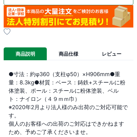
商品説明
商品仕様
レビュー
●寸法：約φ360（支柱φ50）×H906mm●重
量：8.3kg●材質：ベース：鋳鉄+スチールに粉
体塗装、ポール：スチールに粉体塗装、ベル
ト：ナイロン（４９ｍｍ巾）

※2020年2月より法人様のみ出荷のご対応可能で
す。

個人のお客様への出荷のご対応はできかねます
ため、予めご了承くださいませ。