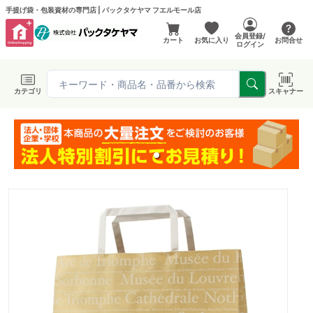
手提げ袋・包装資材の専門店 | パックタケヤマ フエルモール店
会員登録/
カート
お気に入り
お問合せ
ログイン
カテゴリ
スキャナー