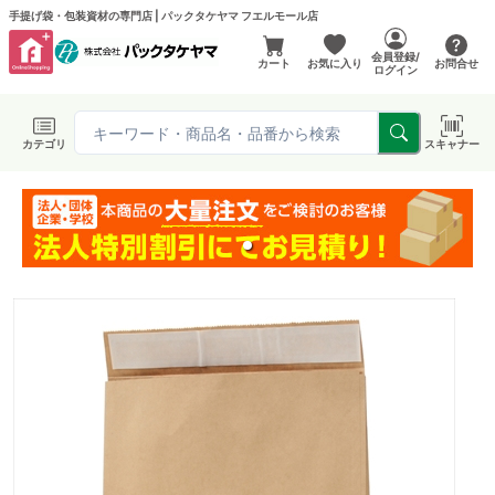
手提げ袋・包装資材の専門店 | パックタケヤマ フエルモール店
会員登録/
カート
お気に入り
お問合せ
ログイン
カテゴリ
スキャナー