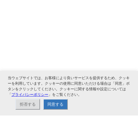
当ウェブサイトでは、お客様により良いサービスを提供するため、クッキ
ーを利用しています。クッキーの使用に同意いただける場合は「同意」ボ
タンをクリックしてください。クッキーに関する情報や設定については
「
プライバシーポリシー
」をご覧ください。
関連サービス
拒否する
同意する