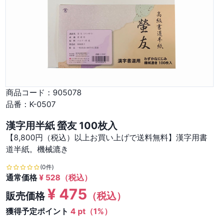
商品コード：
905078
品番：
K-0507
漢字用半紙 螢友 100枚入
【8,800円（税込）以上お買い上げで送料無料】漢字用書
道半紙。機械漉き
(0件)
通常価格
¥
528
（税込）
¥
475
販売価格
（税込）
獲得予定ポイント
4 pt（1%）