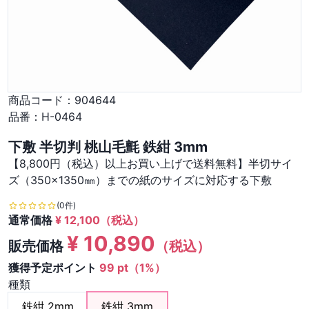
商品コード：
904644
品番：
H-0464
下敷 半切判 桃山毛氈 鉄紺 3mm
【8,800円（税込）以上お買い上げで送料無料】半切サイ
ズ（350×1350㎜）までの紙のサイズに対応する下敷
(0件)
通常価格
¥
12,100
（税込）
¥
10,890
販売価格
（税込）
獲得予定ポイント
99 pt（1%）
種類
鉄紺 2mm
鉄紺 3mm