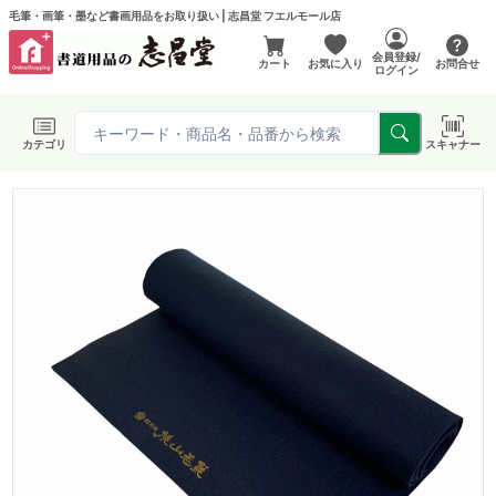
毛筆・画筆・墨など書画用品をお取り扱い | 志昌堂 フエルモール店
会員登録/
カート
お気に入り
お問合せ
ログイン
カテゴリ
スキャナー