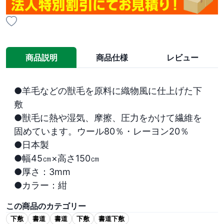
商品説明
商品仕様
レビュー
●羊毛などの獣毛を原料に織物風に仕上げた下
敷

●獣毛に熱や湿気、摩擦、圧力をかけて繊維を
固めています。ウール80％・レーヨン20％

●日本製

●幅45㎝×高さ150㎝

●厚さ：3mm

●カラー：紺
この商品のカテゴリー
下敷
書道
書道
下敷
書道下敷