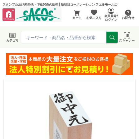
スタンプ台及び朱肉他・印章関係の販売 | 新朝日コーポレーション フエルモール店
会員登録/
カート
お気に入り
お問合せ
ログイン
カテゴリ
スキャナー