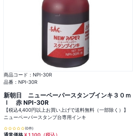
商品コード：
NPI-30R
品番：
NPI-30R
新朝日 ニューペーパースタンプインキ３０ｍ
ｌ 赤 NPI-30R
【税込4,400円以上お買い上げで送料無料（一部除く）】
ニューペーパースタンプ台専用インキ
(0件)
通常価格
¥
1,100
（税込）