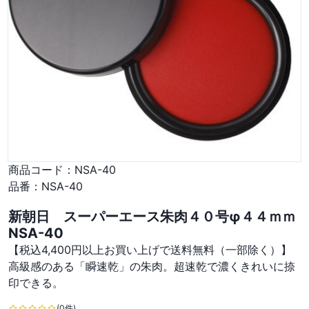
商品コード：
NSA-40
品番：
NSA-40
新朝日 スーパーエース朱肉４０号φ４４ｍｍ
NSA-40
【税込4,400円以上お買い上げで送料無料（一部除く）】
高級感のある「瞬速乾」の朱肉。超速乾で濃くきれいに捺
印できる。
(0件)