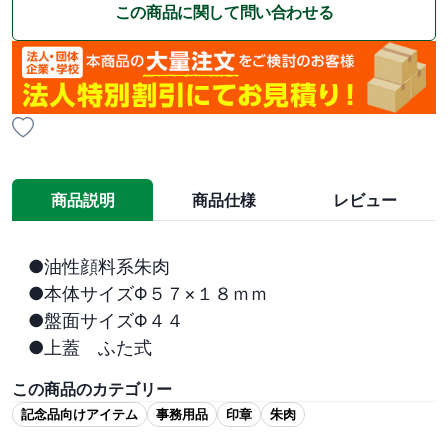
この商品に関して問い合わせる
商品説明
商品仕様
レビュー
●油性顔料系朱肉

●本体サイズΦ５７×１８ｍｍ

●盤面サイズΦ４４

●上蓋　ふた式
この商品のカテゴリー
記念品向けアイテム
事務用品
印章
朱肉