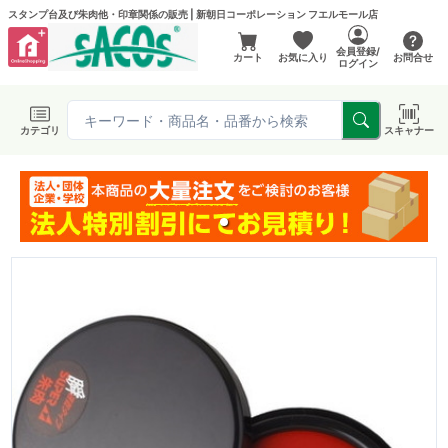
スタンプ台及び朱肉他・印章関係の販売 | 新朝日コーポレーション フエルモール店
会員登録/
カート
お気に入り
お問合せ
ログイン
カテゴリ
スキャナー