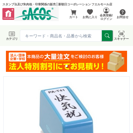
スタンプ台及び朱肉他・印章関係の販売 | 新朝日コーポレーション フエルモール店
会員登録/
カート
お気に入り
お問合せ
ログイン
カテゴリ
スキャナー