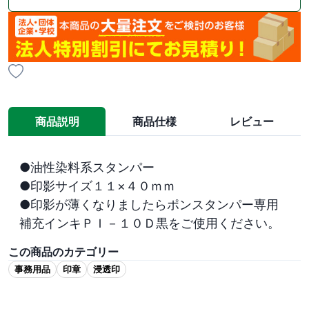
商品説明
商品仕様
レビュー
●油性染料系スタンパー

●印影サイズ１１×４０ｍｍ

●印影が薄くなりましたらポンスタンパー専用
補充インキＰＩ－１０Ｄ黒をご使用ください。
この商品のカテゴリー
事務用品
印章
浸透印