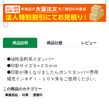
商品説明
商品仕様
レビュー
●油性染料系スタンパー

●印影サイズ９×２５ｍｍ

●印影が薄くなりましたらポンスタンパー専用
補充インキＰＩ－１０Ｖ朱をご使用ください。
この商品のカテゴリー
事務用品
印章
浸透印