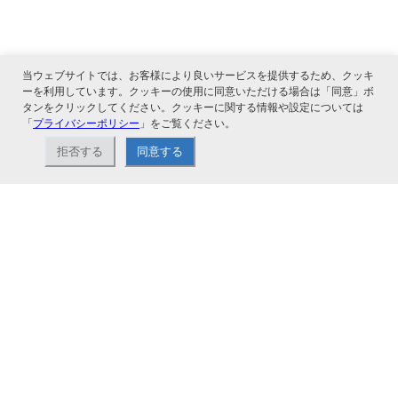
当ウェブサイトでは、お客様により良いサービスを提供するため、クッキ
ーを利用しています。クッキーの使用に同意いただける場合は「同意」ボ
タンをクリックしてください。クッキーに関する情報や設定については
「
プライバシーポリシー
」をご覧ください。
関連サービス
拒否する
同意する