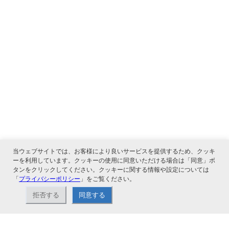
当ウェブサイトでは、お客様により良いサービスを提供するため、クッキ
ーを利用しています。クッキーの使用に同意いただける場合は「同意」ボ
タンをクリックしてください。クッキーに関する情報や設定については
「
プライバシーポリシー
」をご覧ください。
関連サービス
拒否する
同意する