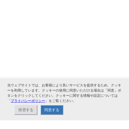
当ウェブサイトでは、お客様により良いサービスを提供するため、クッキ
ーを利用しています。クッキーの使用に同意いただける場合は「同意」ボ
タンをクリックしてください。クッキーに関する情報や設定については
「
プライバシーポリシー
」をご覧ください。
関連サービス
拒否する
同意する