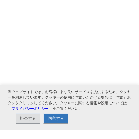
当ウェブサイトでは、お客様により良いサービスを提供するため、クッキ
ーを利用しています。クッキーの使用に同意いただける場合は「同意」ボ
タンをクリックしてください。クッキーに関する情報や設定については
「
プライバシーポリシー
」をご覧ください。
関連サービス
拒否する
同意する