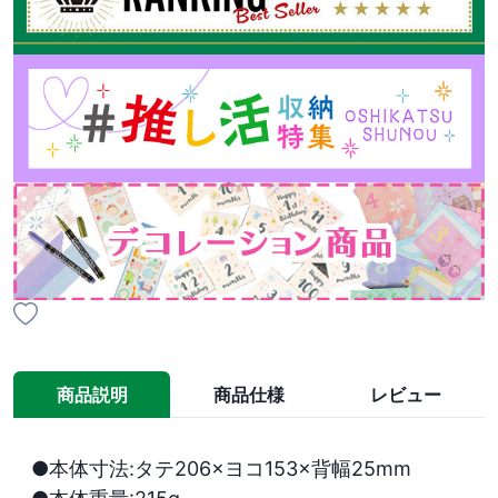
商品説明
商品仕様
レビュー
●本体寸法:タテ206×ヨコ153×背幅25mm
