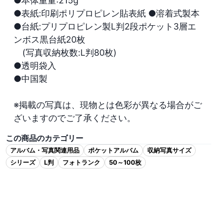
●本体重量:215g

●表紙:印刷ポリプロピレン貼表紙 ●溶着式製本

●台紙:プリプロピレン製L判2段ポケット3層エ
ンボス黒台紙20枚

　(写真収納枚数:L判80枚)

●透明袋入

●中国製

※掲載の写真は、現物とは色彩が異なる場合がご
ざいますのでご了承ください。
この商品のカテゴリー
アルバム・写真関連用品
ポケットアルバム
収納写真サイズ
シリーズ
L判
フォトランク
50～100枚