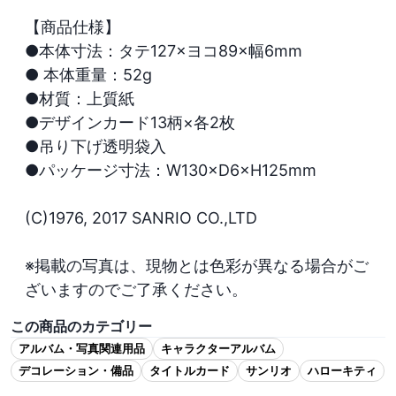
【商品仕様】

●本体寸法：タテ127×ヨコ89×幅6mm

● 本体重量：52g

●材質：上質紙

●デザインカード13柄×各2枚

●吊り下げ透明袋入

●パッケージ寸法：W130×D6×H125mm

(C)1976, 2017 SANRIO CO.,LTD

※掲載の写真は、現物とは色彩が異なる場合がご
ざいますのでご了承ください。
この商品のカテゴリー
アルバム・写真関連用品
キャラクターアルバム
デコレーション・備品
タイトルカード
サンリオ
ハローキティ