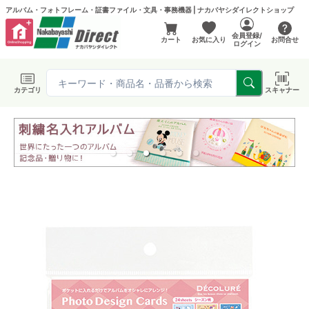
アルバム・フォトフレーム・証書ファイル・文具・事務機器 | ナカバヤシダイレクトショップ
会員登録/
カート
お気に入り
お問合せ
ログイン
カテゴリ
スキャナー