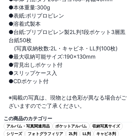
●本体重量:300g

●表紙:ポリプロピレン

●溶着式製本

●台紙:プリプロピレン製2L判1段ポケット3層黒
台紙50枚

　(写真収納枚数:2L・キャビネ・LL判100枚)

●最大収納可能サイズ:190×130mm

●背見出しポケット付

●スリップケース入

●CDポケット付

※掲載の写真は、現物とは色彩が異なる場合がご
ざいますのでご了承ください。
この商品のカテゴリー
アルバム・写真関連用品
ポケットアルバム
収納写真サイズ
シリーズ
フォトグラフィリア
2L判
LL判
キャビネ判