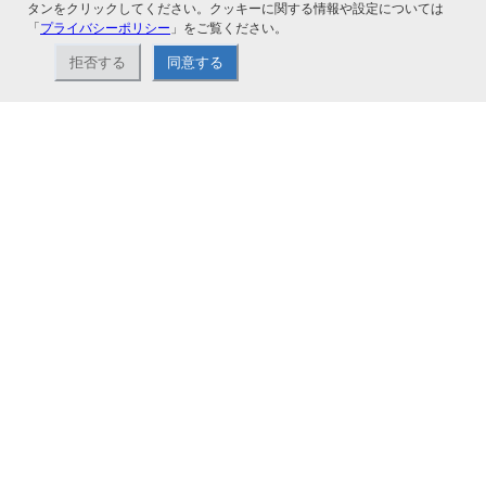
タンをクリックしてください。クッキーに関する情報や設定については
「
プライバシーポリシー
」をご覧ください。
拒否する
同意する
ナカバヤシ株式会社直営のオンラインショップ。アルバム、フォトフレーム、証
書ファイル、文具・事務機器などお取り扱い。2,980円（税込）以上お買い上げ
で送料無料。