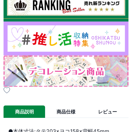
商品説明
商品仕様
レビュー
●本体寸法:タテ203×ヨコ158×背幅45mm
