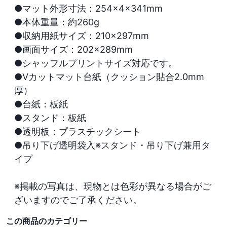
●マット外形寸法：254×4×341mm

●本体重量：約260g

●収納用紙サイズ：210×297mm

●画面サイズ：202×289mm

●シャッフルプリントサイズ対応です。

●Vカットマット台紙（クッション貼合2.0mm
厚）

●台紙：板紙

●スタンド：板紙

●透明板：プラスチックシート

●吊り下げ透明袋入※スタンド・吊り下げ兼用タ
イプ

※掲載の写真は、現物とは色彩が異なる場合がご
ざいますのでご了承ください。
この商品のカテゴリー