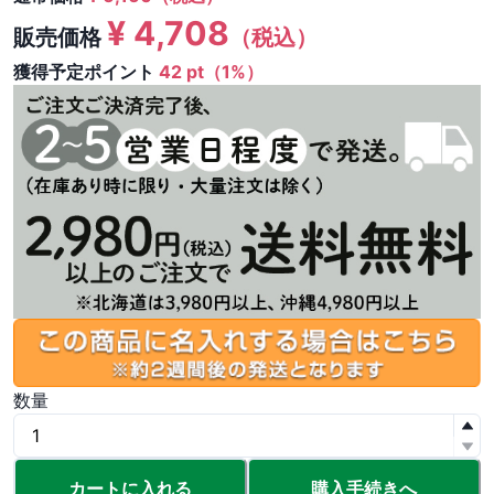
¥
4,708
販売価格
（税込）
獲得予定ポイント
42 pt（1%）
数量
カートに入れる
購入手続きへ