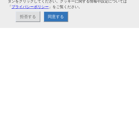
タンをクリックしてください。クッキーに関する情報や設定については
「
プライバシーポリシー
」をご覧ください。
拒否する
同意する
ナカバヤシ株式会社直営のオンラインショップ。アルバム、フォトフレーム、証
書ファイル、文具・事務機器などお取り扱い。2,980円（税込）以上お買い上げ
で送料無料。