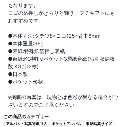
もなります。

ロゴの箔押しがきらりと輝き、プチギフトにも
おすすめです。

●本体寸法:タテ178×ヨコ125×背巾8mm

●本体重量:96g

●表紙:特殊紙箔押し表紙

●台紙:KG判1段ポケット3層紙台紙(写真収納枚
数:KG判12枚)

●日本製

●ポケット形状

※掲載の写真は、現物とは色彩が異なる場合がご
ざいますのでご了承ください。
この商品のカテゴリー
アルバム・写真関連用品
ポケットアルバム
収納写真サイズ