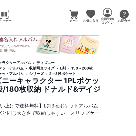
会員登録/
キャナー
カート
お気に入り
お問合せ
ログイン
ャラクターアルバム
ディズニー
ケットアルバム
収納写真サイズ
L判
150～200枚
ケットアルバム
シリーズ
2～3段ポケット
ニーキャラクター 1PLポケッ
段/180枚収納 ドナルド&デイジ
買い上げで送料無料】L判3段ポケットアルバム
サイズと同じ大きさで収納しやすい、スリップケー