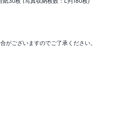
0枚 (写真収納枚数：L判180枚)

場合がございますのでご了承ください。