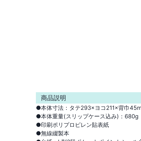
商品説明
●本体寸法：タテ293×ヨコ211×背巾45m
●本体重量(スリップケース込み)：680g

●印刷ポリプロピレン貼表紙　

●無線綴製本
