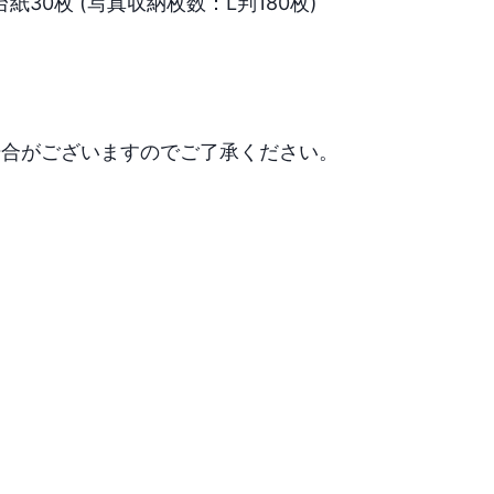
0枚 (写真収納枚数：L判180枚)

場合がございますのでご了承ください。