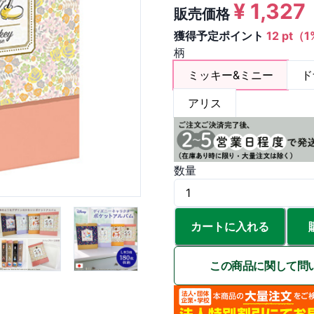
¥
1,327
販売価格
獲得予定ポイント
12 pt（
柄
ミッキー&ミニー
ド
アリス
数量
カートに入れる
この商品に関して問