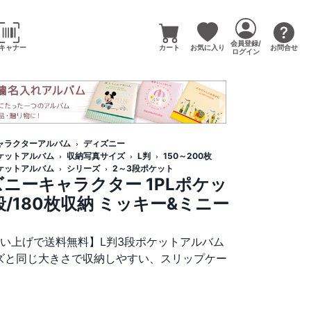
会員登録/
キャナー
カート
お気に入り
お問合せ
ログイン
ャラクターアルバム
ディズニー
ケットアルバム
収納写真サイズ
L判
150～200枚
ケットアルバム
シリーズ
2～3段ポケット
ニーキャラクター 1PLポケッ
段/180枚収納 ミッキー&ミニー
買い上げで送料無料】L判3段ポケットアルバム
サイズと同じ大きさで収納しやすい、スリップケー