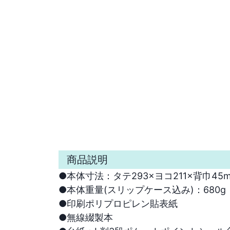
商品説明
●本体寸法：タテ293×ヨコ211×背巾45m
●本体重量(スリップケース込み)：680g

●印刷ポリプロピレン貼表紙　

●無線綴製本
