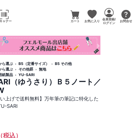
会員登録/
キャナー
カート
お気に入り
お問合せ
ログイン
から選ぶ
B5（定番サイズ）
B5 その他
から選ぶ
その他罫
無地
用紙製品
YU-SARI
SARI（ゆうさり）Ｂ５ノート／
W
買い上げで送料無料】万年筆の筆記に特化した
-SARI
（税込）