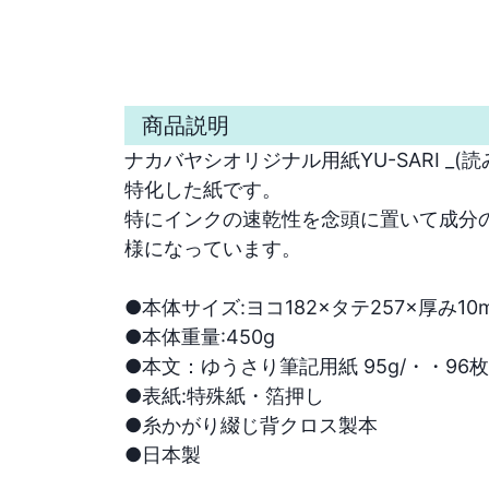
商品説明
ナカバヤシオリジナル用紙YU-SARI _
特化した紙です。

特にインクの速乾性を念頭に置いて成分
様になっています。

●本体サイズ:ヨコ182×タテ257×厚み10m
●本体重量:450g

●本文：ゆうさり筆記用紙 95g/・・96枚

●表紙:特殊紙・箔押し

●糸かがり綴じ背クロス製本

●日本製