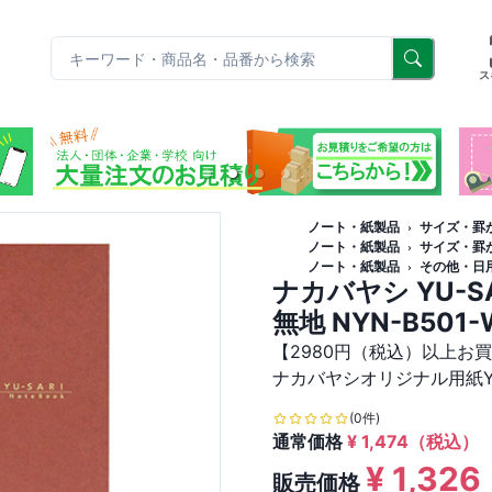
リ
ス
ノート・紙製品
サイズ・罫
ノート・紙製品
サイズ・罫
ノート・紙製品
その他・日
ナカバヤシ YU-
無地 NYN-B501-
【2980円（税込）以上お
ナカバヤシオリジナル用紙YU
(0件)
通常価格
¥
1,474
（税込）
¥
1,326
販売価格