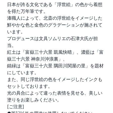
日本が誇る文化である「浮世絵」の色から着想
を得た万年筆です。

漆職人によって、北斎の浮世絵をイメージした
鮮やかな色と金色のグラデーションが施されて
います。

プロデュースは文具ソムリエの石津大氏が担
当。

紅土は「富嶽三十六景 凱風快晴」、濃藍は「富
嶽三十六景 神奈川沖浪裏」、

錆緑は「富嶽三十六景 隅田川関屋の里」を題材
にしています。

また、同じ浮世絵の色をイメージしたインクも
セットしております。

光の具合によって違った表情を見せる、美しい
塗りをお楽しみください。

[ご注意]
