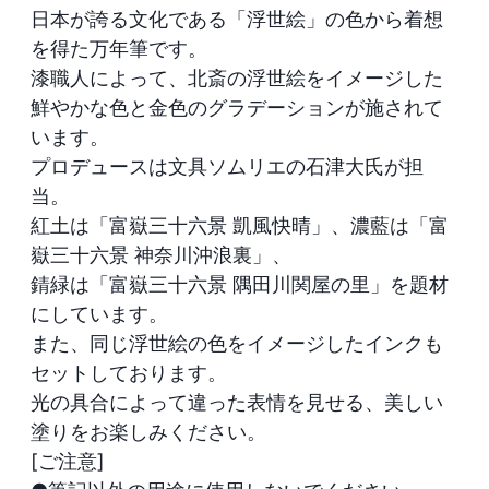
日本が誇る文化である「浮世絵」の色から着想
を得た万年筆です。

漆職人によって、北斎の浮世絵をイメージした
鮮やかな色と金色のグラデーションが施されて
います。

プロデュースは文具ソムリエの石津大氏が担
当。

紅土は「富嶽三十六景 凱風快晴」、濃藍は「富
嶽三十六景 神奈川沖浪裏」、

錆緑は「富嶽三十六景 隅田川関屋の里」を題材
にしています。

また、同じ浮世絵の色をイメージしたインクも
セットしております。

光の具合によって違った表情を見せる、美しい
塗りをお楽しみください。

[ご注意]
