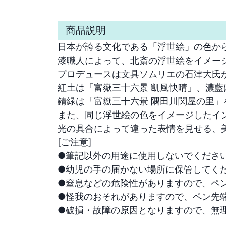
商品説明
日本が誇る文化である「浮世絵」の色から
漆職人によって、北斎の浮世絵をイメー
プロデュースは文具ソムリエの石津大氏が
紅土は「富嶽三十六景 凱風快晴」、濃藍
錆緑は「富嶽三十六景 隅田川関屋の里」
また、同じ浮世絵の色をイメージしたイン
光の具合によって違った表情を見せる、美
[ご注意]

●筆記以外の用途に使用しないでください
●幼児の手の届かない場所に保管してくだ
●窒息などの危険性がありますので、ペン
●怪我のおそれがありますので、ペン先端
●破損・故障の原因となりますので、無理