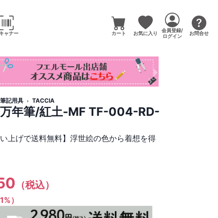
会員登録/
キャナー
カート
お気に入り
お問合せ
ログイン
筆記用具
TACCIA
万年筆/紅土-MF TF-004-RD-
買い上げで送料無料】浮世絵の色から着想を得
50
（税込）
（1%）