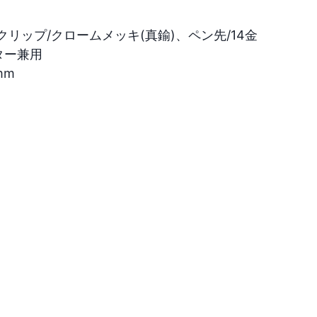
ップ/クロームメッキ(真鍮)、ペン先/14金

ー兼用

m
