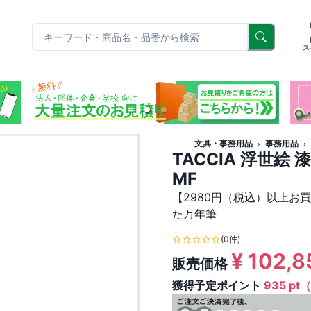
リ
ス
文具・事務用品
事務用品
TACCIA 浮世絵 漆
MF
【2980円（税込）以上お
た万年筆
(0件)
¥
102,8
販売価格
獲得予定ポイント
935 pt