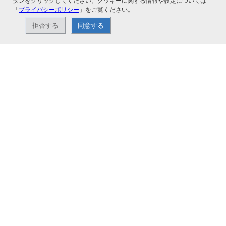
タンをクリックしてください。クッキーに関する情報や設定については
「
プライバシーポリシー
」をご覧ください。
拒否する
同意する
ナカバヤシ株式会社直営のオンラインショップ。アルバム、フォトフレーム、証